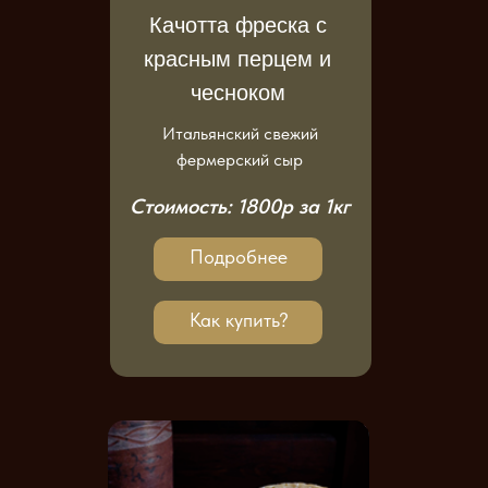
Качотта фреска с
красным перцем и
чесноком
Итальянский свежий
фермерский сыр
Стоимость: 1800р за 1кг
Подробнее
Как купить?