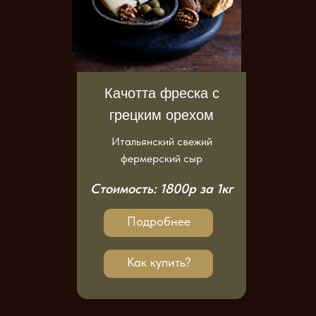
Качотта фреска с
грецким орехом
Итальянский свежий
фермерский сыр
Стоимость: 1800р за 1кг
Подробнее
Как купить?